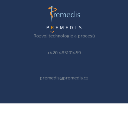
P
R
E
M
E
D
I
S
Rozvoj technologie a procesů
+420 485101459
premedis@premedis.cz