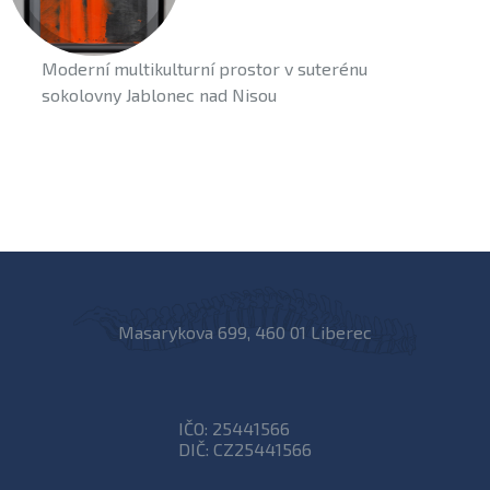
Moderní multikulturní prostor v suterénu
sokolovny Jablonec nad Nisou
Masarykova 699, 460 01 Liberec
IČO: 25441566
DIČ: CZ25441566